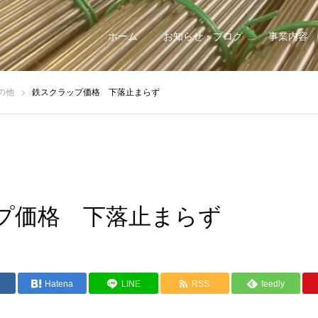
ホーム
お知らせ・ブログ
事業内容
の他
鉄スクラップ価格 下落止まらず
プ価格 下落止まらず
e
Hatena
LINE
RSS
feedly