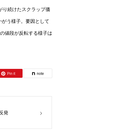
がり続けたスクラップ価
かがう様子。要因として
の値段が反転する様子は
Pin it
note
反発