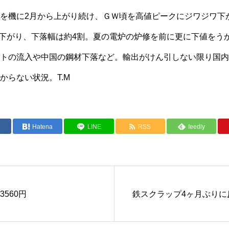
を機に2月から上がり続け、ＧＷ頃を高値ピークにジワジワ下
円も下がり、下落幅は約4割。夏の電炉の炉修を前に更に下値をう
トの流入や中国の鋼材下落など。輸出がけん引しない限り国内
からない状況。T.M
e
Hatena
LINE
RSS
feedly
560円
鉄スクラップ4ヶ月ぶりに