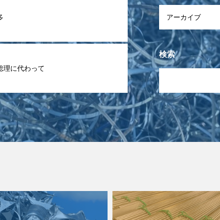
多
検索
総理に代わって