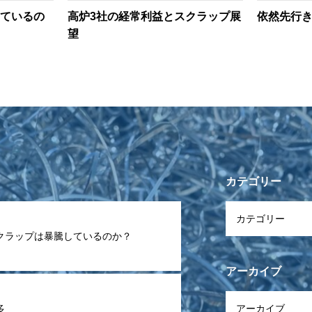
ているの
高炉3社の経常利益とスクラップ展
依然先行
望
カテゴリー
クラップは暴騰しているのか？
アーカイブ
多