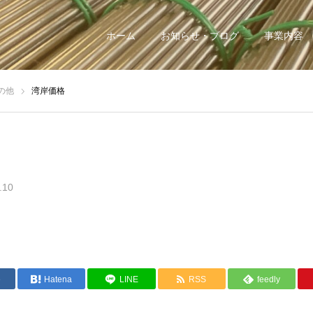
ホーム
お知らせ・ブログ
事業内容
の他
湾岸価格
.10
e
Hatena
LINE
RSS
feedly