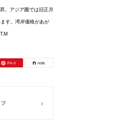
ワジワ上昇。アジア圏では旧正月
います。湾岸価格があが
.M
Pin it
note
ップ